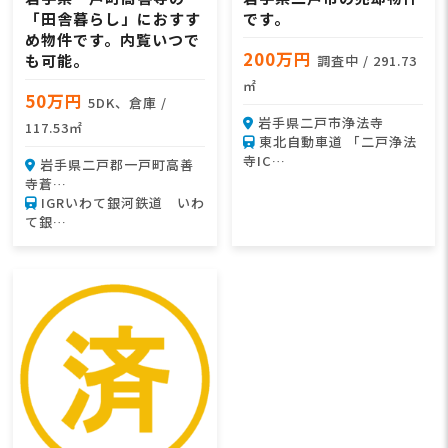
「田舎暮らし」におすす
です。
め物件です。内覧いつで
200万円
も可能。
調査中 / 291.73
㎡
50万円
5DK、倉庫 /
岩手県二戸市浄法寺
117.53㎡
東北自動車道 「二戸浄法
寺IC…
岩手県二戸郡一戸町高善
寺蒼…
IGRいわて銀河鉄道 いわ
て銀…